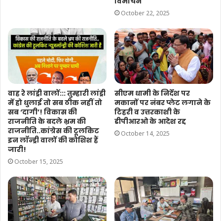
विमोचन
October 22, 2025
वाह रे लांड्री वालों::: तुम्हारी लांड्री
सीएम धामी के निर्देश पर
में हो धुलाई तो सब ठीक नहीं तो
मकानों पर नंबर प्लेट लगाने के
सब ‘दागी’! विकास की
टिहरी व उत्तरकाशी के
राजनीति के बदले भ्रम की
डीपीआरओ के आदेश रद्द
राजनीति..कांग्रेस की टूलकिट
October 14, 2025
इन लॉन्ड्री वालों की कोशिश हैं
जारी!
October 15, 2025