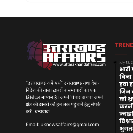
TREN
July 13, 
भारी प
बिना
“उत्तराखण्ड अफेयर्स” उत्तराखण्ड तथा देश-
हवा हव
विदेश की ताज़ा ख़बरों व समाचारों का एक
जिन क
डिजिटल माध्यम है। अपने विचार अथवा अपने
को भ्र
क्षेत्र की ख़बरों को हम तक पहुंचानें हेतु संपर्क
करनी 
करें। धन्यवाद!
ज्वा
विश्व
Email:
uknewsaffairs@gmail.com
भुगत