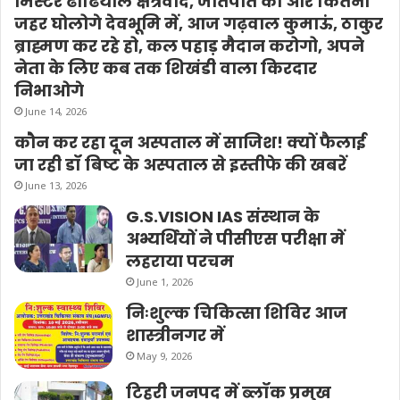
मिस्टर ढौंढियाल क्षेत्रवाद, जातपात का और कितना
जहर घोलोगे देवभूमि में, आज गढ़वाल कुमाऊं, ठाकुर
ब्राह्मण कर रहे हो, कल पहाड़ मैदान करोगो, अपने
नेता के लिए कब तक शिखंडी वाला किरदार
निभाओगे
June 14, 2026
कौन कर रहा दून अस्पताल में साजिश! क्यों फैलाई
जा रही डॉ बिष्ट के अस्पताल से इस्तीफे की खबरें
June 13, 2026
G.S.VISION IAS संस्थान के
अभ्यर्थियों ने पीसीएस परीक्षा में
लहराया परचम
June 1, 2026
निःशुल्क चिकित्सा शिविर आज
शास्त्रीनगर में
May 9, 2026
टिहरी जनपद में ब्लॉक प्रमुख