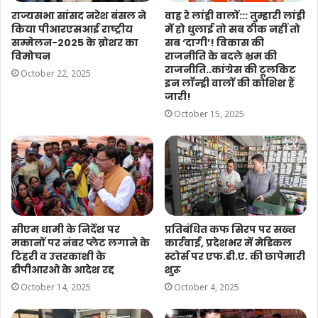
राज्यसभा सांसद नरेश बंसल ने
वाह रे लांड्री वालों::: तुम्हारी लांड्री
किया पीआरएसआई राष्ट्रीय
में हो धुलाई तो सब ठीक नहीं तो
सम्मेलन-2025 के ब्रोशर का
सब ‘दागी’! विकास की
विमोचन
राजनीति के बदले भ्रम की
राजनीति..कांग्रेस की टूलकिट
October 22, 2025
इन लॉन्ड्री वालों की कोशिश हैं
जारी!
October 15, 2025
सीएम धामी के निर्देश पर
प्रतिबंधित कफ सिरप पर सख्त
मकानों पर नंबर प्लेट लगाने के
कार्रवाई, प्रदेशभर में मेडिकल
टिहरी व उत्तरकाशी के
स्टोर्स पर एफ.डी.ए. की छापेमारी
डीपीआरओ के आदेश रद्द
शुरू
October 14, 2025
October 4, 2025