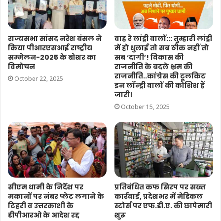
राज्यसभा सांसद नरेश बंसल ने
वाह रे लांड्री वालों::: तुम्हारी लांड्री
किया पीआरएसआई राष्ट्रीय
में हो धुलाई तो सब ठीक नहीं तो
सम्मेलन-2025 के ब्रोशर का
सब ‘दागी’! विकास की
विमोचन
राजनीति के बदले भ्रम की
राजनीति..कांग्रेस की टूलकिट
October 22, 2025
इन लॉन्ड्री वालों की कोशिश हैं
जारी!
October 15, 2025
सीएम धामी के निर्देश पर
प्रतिबंधित कफ सिरप पर सख्त
मकानों पर नंबर प्लेट लगाने के
कार्रवाई, प्रदेशभर में मेडिकल
टिहरी व उत्तरकाशी के
स्टोर्स पर एफ.डी.ए. की छापेमारी
डीपीआरओ के आदेश रद्द
शुरू