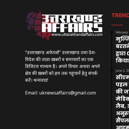
TREN
February 
मुल्ज
बरतन
“उत्तराखण्ड अफेयर्स” उत्तराखण्ड तथा देश-
द्वार
विदेश की ताज़ा ख़बरों व समाचारों का एक
किया
डिजिटल माध्यम है। अपने विचार अथवा अपने
June 2, 2
क्षेत्र की ख़बरों को हम तक पहुंचानें हेतु संपर्क
सीएम 
करें। धन्यवाद!
पहल प
की जा 
Email:
uknewsaffairs@gmail.com
मेडि
लैब, अ
अनुरू
सैंपल
आदमी