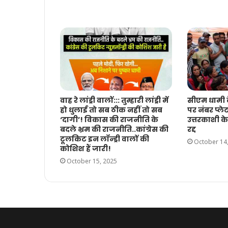
वाह रे लांड्री वालों::: तुम्हारी लांड्री में
सीएम धामी क
हो धुलाई तो सब ठीक नहीं तो सब
पर नंबर प्ले
‘दागी’! विकास की राजनीति के
उत्तरकाशी 
बदले भ्रम की राजनीति..कांग्रेस की
रद्द
टूलकिट इन लॉन्ड्री वालों की
October 14
कोशिश हैं जारी!
October 15, 2025