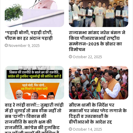
*पहाड़ी बोली, पहाड़ी टोपी,
राज्यसभा सांसद नरेश बंसल ने
पीएम का हर अंदाज पहाड़ी
किया पीआरएसआई राष्ट्रीय
सम्मेलन-2025 के ब्रोशर का
November 9, 2025
विमोचन
October 22, 2025
वाह रे लांड्री वालों::: तुम्हारी लांड्री
सीएम धामी के निर्देश पर
में हो धुलाई तो सब ठीक नहीं तो
मकानों पर नंबर प्लेट लगाने के
सब ‘दागी’! विकास की
टिहरी व उत्तरकाशी के
राजनीति के बदले भ्रम की
डीपीआरओ के आदेश रद्द
राजनीति..कांग्रेस की टूलकिट
October 14, 2025