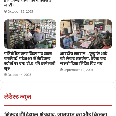
इन लॉन्ड्री वालों की कोशिश हैं
जारी!
October 15, 2025
प्रतिबंधित कफ सिरप पर सख्त
शारदीय नवरात्र::: कुट्टू के आटे
कार्रवाई, प्रदेशभर में मेडिकल
को लेकर सतर्कता, बैठक कर
स्टोर्स पर एफ.डी.ए. की छापेमारी
जरूरी दिशा निर्देश दिए गए
शुरू
September 12, 2025
October 4, 2025
लेटैस्ट न्यूज़
मिस्टर ढौंढियाल क्षेत्रवाद, जातपात का और कितना