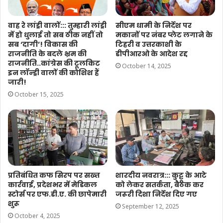
वाह रे लांड्री वालों::: तुम्हारी लांड्री
सीएम धामी के निर्देश पर
में हो धुलाई तो सब ठीक नहीं तो
मकानों पर नंबर प्लेट लगाने के
सब ‘दागी’! विकास की
टिहरी व उत्तरकाशी के
राजनीति के बदले भ्रम की
डीपीआरओ के आदेश रद्द
राजनीति..कांग्रेस की टूलकिट
October 14, 2025
इन लॉन्ड्री वालों की कोशिश हैं
जारी!
October 15, 2025
प्रतिबंधित कफ सिरप पर सख्त
शारदीय नवरात्र::: कुट्टू के आटे
कार्रवाई, प्रदेशभर में मेडिकल
को लेकर सतर्कता, बैठक कर
स्टोर्स पर एफ.डी.ए. की छापेमारी
जरूरी दिशा निर्देश दिए गए
शुरू
September 12, 2025
October 4, 2025