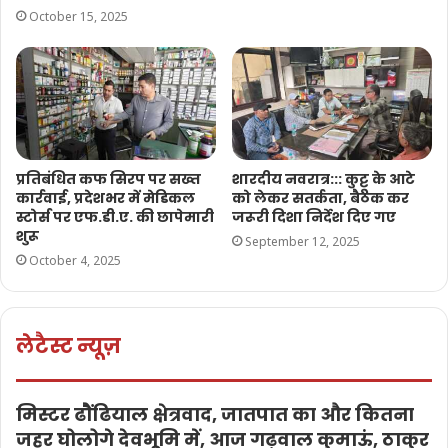
October 15, 2025
प्रतिबंधित कफ सिरप पर सख्त
शारदीय नवरात्र::: कुट्टू के आटे
कार्रवाई, प्रदेशभर में मेडिकल
को लेकर सतर्कता, बैठक कर
स्टोर्स पर एफ.डी.ए. की छापेमारी
जरूरी दिशा निर्देश दिए गए
शुरू
September 12, 2025
October 4, 2025
लेटैस्ट न्यूज़
मिस्टर ढौंढियाल क्षेत्रवाद, जातपात का और कितना
जहर घोलोगे देवभूमि में, आज गढ़वाल कुमाऊं, ठाकुर