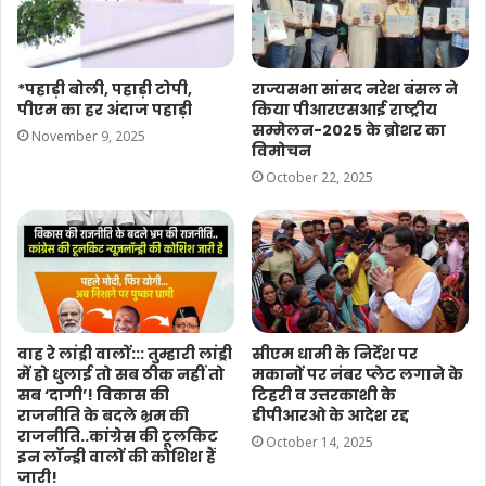
*पहाड़ी बोली, पहाड़ी टोपी,
राज्यसभा सांसद नरेश बंसल ने
पीएम का हर अंदाज पहाड़ी
किया पीआरएसआई राष्ट्रीय
सम्मेलन-2025 के ब्रोशर का
November 9, 2025
विमोचन
October 22, 2025
वाह रे लांड्री वालों::: तुम्हारी लांड्री
सीएम धामी के निर्देश पर
में हो धुलाई तो सब ठीक नहीं तो
मकानों पर नंबर प्लेट लगाने के
सब ‘दागी’! विकास की
टिहरी व उत्तरकाशी के
राजनीति के बदले भ्रम की
डीपीआरओ के आदेश रद्द
राजनीति..कांग्रेस की टूलकिट
October 14, 2025
इन लॉन्ड्री वालों की कोशिश हैं
जारी!