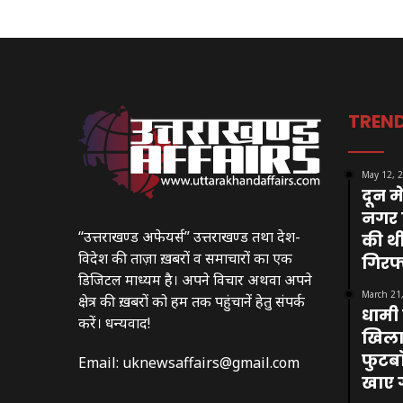
TREN
May 12, 
दून म
नगर न
“उत्तराखण्ड अफेयर्स” उत्तराखण्ड तथा देश-
की थी
विदेश की ताज़ा ख़बरों व समाचारों का एक
गिरफ्
डिजिटल माध्यम है। अपने विचार अथवा अपने
March 21
क्षेत्र की ख़बरों को हम तक पहुंचानें हेतु संपर्क
धामी 
करें। धन्यवाद!
खिलाड़
फुटबॉ
Email:
uknewsaffairs@gmail.com
खाए ग