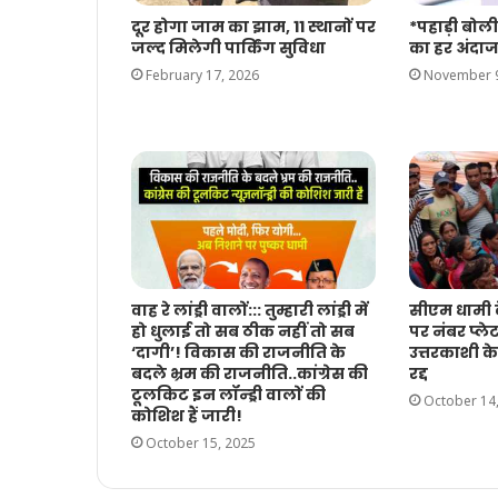
दूर होगा जाम का झाम, 11 स्थानों पर
*पहाड़ी बोली
जल्द मिलेगी पार्किंग सुविधा
का हर अंदाज
February 17, 2026
November 9
वाह रे लांड्री वालों::: तुम्हारी लांड्री में
सीएम धामी क
हो धुलाई तो सब ठीक नहीं तो सब
पर नंबर प्ले
‘दागी’! विकास की राजनीति के
उत्तरकाशी 
बदले भ्रम की राजनीति..कांग्रेस की
रद्द
टूलकिट इन लॉन्ड्री वालों की
October 14
कोशिश हैं जारी!
October 15, 2025