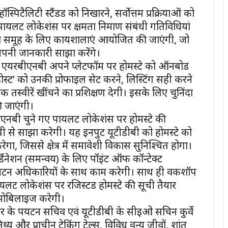
पिटैलिटी स्टैंडर्ड को निखारने, सर्वोत्तम प्रक्रियाओं को
 पायलट लोकेशंस पर क्षमता निर्माण संबंधी गतिविधियां
िंदा समूह के लिए कार्यशालाएं आयोजित की जाएंगी, जो
पनी जानकारी साझा करेंगे।
 एयरबीएनबी अपने प्लेटफॉर्म पर होमस्टे को ऑनबोर्ड
ट’ को उनकी प्रोफाइल सेट करने, लिस्टिंग सही करने
तस्वीरें खींचने का प्रशिक्षण देगी। इसके लिए चुनिंदा
 जाएंगी।
एनबी चुने गए पायलट लोकेशंस पर होमस्टे की
ी से साझा करेगी। यह इनपुट यूटीडीबी को होमस्टे को
ेगा, जिससे क्षेत्र में समावेशी विकास सुनिश्चित होगा।
र्डिनेशन (समन्वय) के लिए पॉइंट ऑफ कॉन्टेक्ट
्यटन अधिकारियों के साथ काम करेगी। साथ ही वर्कशॉप
, पायलट लोकेशंस पर रजिस्टर्ड होमस्टे की सूची तैयार
ो मोबिलाइज करेगी।
र के पर्यटन सचिव एवं यूटीडीबी के सीईओ सचिन कुर्वे
 और प्राचीन ट्रेकिंग ट्रेल्स, विविध वन्य जीवों, शांत