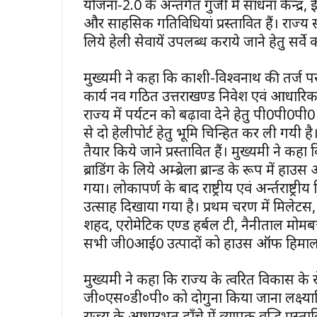
योजना-2.0 के अन्तर्गत गुंजी में साधना केन्द्र, 
और साहसिक गतिविधियां प्रस्तावित हैं। राज्य
लिये हेली सेवायें उपलब्ध कराये जाने हेतु सर्वे
मुख्यमंत्री ने कहा कि काशी-विश्वनाथ की तर्ज
कार्य नव गठित उत्तराखण्ड निवेश एवं आधारिक 
राज्य में पर्यटन को बढ़ावा देने हेतु पी0पी0पी0 
से दो हेलीपोर्ट हेतु भूमि चिन्हित कर ली गयी है। प
तैयार किये जाने प्रस्तावित हैं। मुख्यमंत्री ने कहा
ब्राडिंग के लिये अम्ब्रेला ब्रान्ड के रूप में हा
गया। लोकापर्ण के बाद राष्ट्रीय एवं अर्न्तराष्
उत्साह दिखाया गया है। प्रथम चरण में मिलेटस,
शहद, एरोमेटिक एण्ड हर्बल टी, नैनीताल मोमबत्
सभी जी0आई0 उत्पादों को हाउस ऑफ हिमालयाज 
मुख्यमंत्री ने कहा कि राज्य के त्वरित विकास के र
जी०एस०डी०पी० को दोगुना किया जाना लक्ष्यान्वि
राज्य के आधारभूत ढाँचे में व्यापक वृद्धि प्रस्त