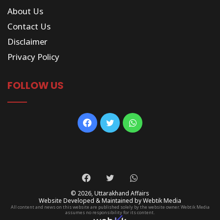
About Us
Contact Us
Disclaimer
Privacy Policy
FOLLOW US
Facebook
Twitter
WhatsApp
Facebook
Twitter
WhatsApp
© 2026,
Uttarakhand Affairs
Website Developed & Maintained by Webtik Media
All content and news on this website are published solely by the website owner. Webtik Media
assumes no responsibility for its content.