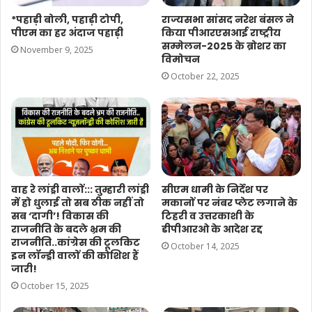
*पहाड़ी बोली, पहाड़ी टोपी,
राज्यसभा सांसद नरेश बंसल ने
पीएम का हर अंदाज पहाड़ी
किया पीआरएसआई राष्ट्रीय
सम्मेलन-2025 के ब्रोशर का
November 9, 2025
विमोचन
October 22, 2025
वाह रे लांड्री वालों::: तुम्हारी लांड्री
सीएम धामी के निर्देश पर
में हो धुलाई तो सब ठीक नहीं तो
मकानों पर नंबर प्लेट लगाने के
सब ‘दागी’! विकास की
टिहरी व उत्तरकाशी के
राजनीति के बदले भ्रम की
डीपीआरओ के आदेश रद्द
राजनीति..कांग्रेस की टूलकिट
October 14, 2025
इन लॉन्ड्री वालों की कोशिश हैं
जारी!
October 15, 2025