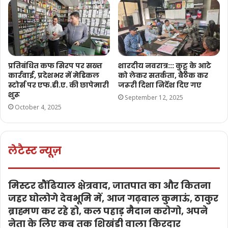
प्रतिबंधित कफ सिरप पर सख्त
शारदीय नवरात्र::: कुट्टू के आटे
कार्रवाई, प्रदेशभर में मेडिकल
को लेकर सतर्कता, बैठक कर
स्टोर्स पर एफ.डी.ए. की छापेमारी
जरूरी दिशा निर्देश दिए गए
शुरू
September 12, 2025
October 4, 2025
लेटैस्ट न्यूज़
मिस्टर ढौंढियाल क्षेत्रवाद, जातपात का और कितना
जहर घोलोगे देवभूमि में, आज गढ़वाल कुमाऊं, ठाकुर
ब्राह्मण कर रहे हो, कल पहाड़ मैदान करोगो, अपने
नेता के लिए कब तक शिखंडी वाला किरदार