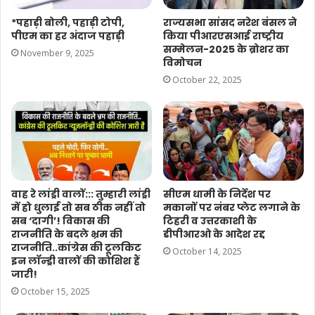
*पहाड़ी बोली, पहाड़ी टोपी,
राज्यसभा सांसद नरेश बंसल ने
पीएम का हर अंदाज पहाड़ी
किया पीआरएसआई राष्ट्रीय
सम्मेलन-2025 के ब्रोशर का
November 9, 2025
विमोचन
October 22, 2025
वाह रे लांड्री वालों::: तुम्हारी लांड्री
सीएम धामी के निर्देश पर
में हो धुलाई तो सब ठीक नहीं तो
मकानों पर नंबर प्लेट लगाने के
सब ‘दागी’! विकास की
टिहरी व उत्तरकाशी के
राजनीति के बदले भ्रम की
डीपीआरओ के आदेश रद्द
राजनीति..कांग्रेस की टूलकिट
October 14, 2025
इन लॉन्ड्री वालों की कोशिश हैं
जारी!
October 15, 2025