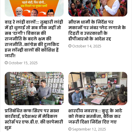
वाह रे लांड्री वालों::: तुम्हारी लांड्री
सीएम धामी के निर्देश पर
में हो धुलाई तो सब ठीक नहीं तो
मकानों पर नंबर प्लेट लगाने के
सब ‘दागी’! विकास की
टिहरी व उत्तरकाशी के
राजनीति के बदले भ्रम की
डीपीआरओ के आदेश रद्द
राजनीति..कांग्रेस की टूलकिट
October 14, 2025
इन लॉन्ड्री वालों की कोशिश हैं
जारी!
October 15, 2025
प्रतिबंधित कफ सिरप पर सख्त
शारदीय नवरात्र::: कुट्टू के आटे
कार्रवाई, प्रदेशभर में मेडिकल
को लेकर सतर्कता, बैठक कर
स्टोर्स पर एफ.डी.ए. की छापेमारी
जरूरी दिशा निर्देश दिए गए
शुरू
September 12, 2025