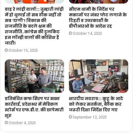
वाह रे लांड्री वालों::: तुम्हारी लांड्री
सीएम धामी के निर्देश पर
में हो धुलाई तो सब ठीक नहीं तो
मकानों पर नंबर प्लेट लगाने के
सब ‘दागी’! विकास की
टिहरी व उत्तरकाशी के
राजनीति के बदले भ्रम की
डीपीआरओ के आदेश रद्द
राजनीति..कांग्रेस की टूलकिट
October 14, 2025
इन लॉन्ड्री वालों की कोशिश हैं
जारी!
October 15, 2025
प्रतिबंधित कफ सिरप पर सख्त
शारदीय नवरात्र::: कुट्टू के आटे
कार्रवाई, प्रदेशभर में मेडिकल
को लेकर सतर्कता, बैठक कर
स्टोर्स पर एफ.डी.ए. की छापेमारी
जरूरी दिशा निर्देश दिए गए
शुरू
September 12, 2025
October 4, 2025