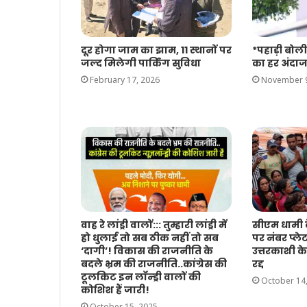
दूर होगा जाम का झाम, 11 स्थानों पर
*पहाड़ी बोली
जल्द मिलेगी पार्किंग सुविधा
का हर अंदाज
February 17, 2026
November 9
वाह रे लांड्री वालों::: तुम्हारी लांड्री में
सीएम धामी क
हो धुलाई तो सब ठीक नहीं तो सब
पर नंबर प्ले
‘दागी’! विकास की राजनीति के
उत्तरकाशी 
बदले भ्रम की राजनीति..कांग्रेस की
रद्द
टूलकिट इन लॉन्ड्री वालों की
October 14
कोशिश हैं जारी!
October 15, 2025