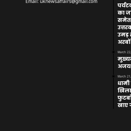
Email:
uknewsaffairs@gmail.com
पर्यट
का ज
समेत 
उत्तर
उमड़ र
अरबों
March 22
मुख्य
अजय ट
March 21
धामी 
खिलाड़
फुटबॉ
खाए ग