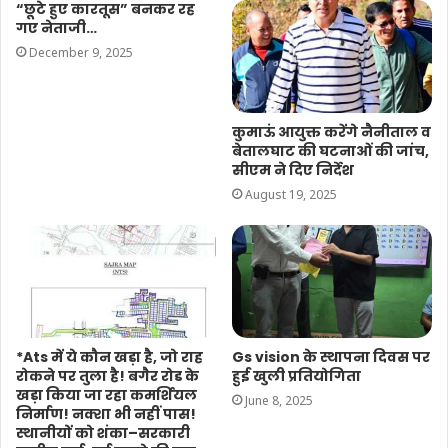
“छूटे हुए कारतूस” बनकर रह
गए नेताजी…
December 9, 2025
कुमाऊं आयुक्त करेंगे नैनीताल व
बेतालघाट की घटनाओं की जांच,
सीएम ने दिए निर्देश
August 19, 2025
*Ats में ये कौन खड़ा है, जो राह
Gs vision के स्थापना दिवस पर
रोकने पर तुला है! बगैर रोड के
हुई खुली प्रतियोगिता
खड़ा किया जा रहा कमर्शियल
June 8, 2025
निर्माण! नक्शा भी नहीं पास!
स्थानीयों को शंका–सरकारी