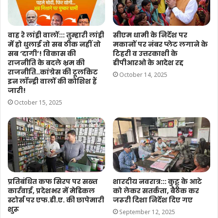
वाह रे लांड्री वालों::: तुम्हारी लांड्री
सीएम धामी के निर्देश पर
में हो धुलाई तो सब ठीक नहीं तो
मकानों पर नंबर प्लेट लगाने के
सब ‘दागी’! विकास की
टिहरी व उत्तरकाशी के
राजनीति के बदले भ्रम की
डीपीआरओ के आदेश रद्द
राजनीति..कांग्रेस की टूलकिट
October 14, 2025
इन लॉन्ड्री वालों की कोशिश हैं
जारी!
October 15, 2025
प्रतिबंधित कफ सिरप पर सख्त
शारदीय नवरात्र::: कुट्टू के आटे
कार्रवाई, प्रदेशभर में मेडिकल
को लेकर सतर्कता, बैठक कर
स्टोर्स पर एफ.डी.ए. की छापेमारी
जरूरी दिशा निर्देश दिए गए
शुरू
September 12, 2025