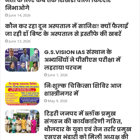
नेता के लिए कब तक शिखंडी वाला किरदार
निभाओगे
June 14, 2026
कौन कर रहा दून अस्पताल में साजिश! क्यों फैलाई
जा रही डॉ बिष्ट के अस्पताल से इस्तीफे की खबरें
June 13, 2026
G.S.VISION IAS संस्थान के
अभ्यर्थियों ने पीसीएस परीक्षा में
लहराया परचम
June 1, 2026
निःशुल्क चिकित्सा शिविर आज
शास्त्रीनगर में
May 9, 2026
टिहरी जनपद में ब्लॉक प्रमुख
संगठन की कार्यकारिणी गठित,
थौलदार के युवा एवं तेज तर्रार प्रमुख
एसएस भंडारी को मिली अध्यक्ष की