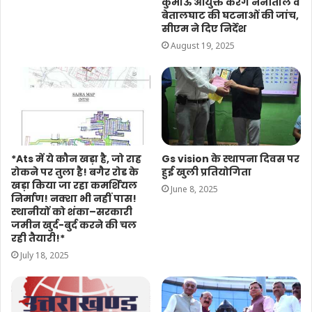
कुमाऊं आयुक्त करेंगे नैनीताल व
बेतालघाट की घटनाओं की जांच,
सीएम ने दिए निर्देश
August 19, 2025
*Ats में ये कौन खड़ा है, जो राह
Gs vision के स्थापना दिवस पर
रोकने पर तुला है! बगैर रोड के
हुई खुली प्रतियोगिता
खड़ा किया जा रहा कमर्शियल
June 8, 2025
निर्माण! नक्शा भी नहीं पास!
स्थानीयों को शंका–सरकारी
जमीन खुर्द-बुर्द करने की चल
रही तैयारी!*
July 18, 2025